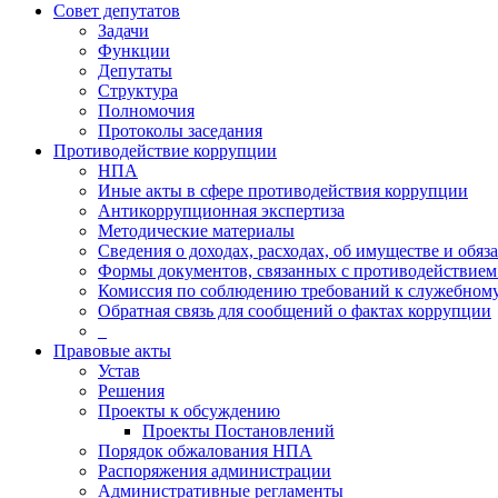
Совет депутатов
Задачи
Функции
Депутаты
Структура
Полномочия
Протоколы заседания
Противодействие коррупции
НПА
Иные акты в сфере противодействия коррупции
Антикоррупционная экспертиза
Методические материалы
Сведения о доходах, расходах, об имуществе и обяз
Формы документов, связанных с противодействием
Комиссия по соблюдению требований к служебному
Обратная связь для сообщений о фактах коррупции
_
Правовые акты
Устав
Решения
Проекты к обсуждению
Проекты Постановлений
Порядок обжалования НПА
Распоряжения администрации
Административные регламенты