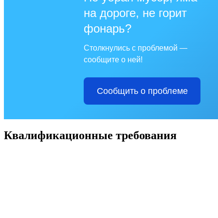
на дороге, не горит
фонарь?
Столкнулись с проблемой —
сообщите о ней!
Сообщить о проблеме
Квалификационные требования