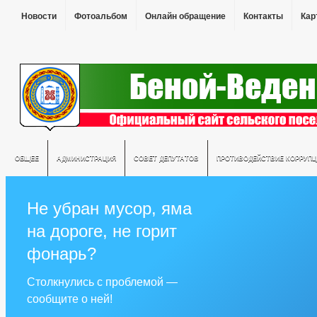
Новости
Фотоальбом
Онлайн обращение
Контакты
Кар
ОБЩЕЕ
АДМИНИСТРАЦИЯ
СОВЕТ ДЕПУТАТОВ
ПРОТИВОДЕЙСТВИЕ КОРРУПЦ
Не убран мусор, яма
на дороге, не горит
фонарь?
Столкнулись с проблемой —
сообщите о ней!