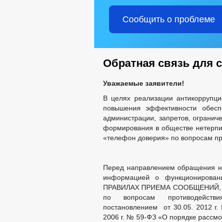
ЧИСЛО ЗАМЕЩЕННЫХ РАБОЧИХ МЕС
СТАТИСТИЧЕСКИЕ ДАННЫЕ
З
Сообщить о проблеме
ИНФОРМАЦИЯ О РЕЗУЛЬТАТАХ ПРОВ
ИНФОРМАЦИЯ О КАДРОВОМ ОБЕСПЕ
НОРМАТИВНО-ПРАВОВЫЕ АКТЫ
СВЕДЕНИЯ О ВАКАНТНЫХ ДОЛЖНОС
Обратная связь для 
СТРУКТУРА, ПОЛНОМОЧИЯ, ЗАДАЧИ 
ЗАДАЧИ
Ф
Уважаемые заявители!
СОВЕТ ДЕПУТАТОВ
ПРОТОКОЛЫ ЗАС
В целях реализации антикоррупц
НПА
повышения эффективности обес
ПРОТИВОДЕЙСТВИЕ КОРРУПЦИИ
МЕТОДИ
администрации, запретов, огранич
формирования в обществе нетерпи
СВЕДЕНИ
«телефон доверия» по вопросам пр
ФОРМЫ ДОКУМЕНТОВ, СВЯЗАННЫХ С
КОМИССИЯ ПО СОБЛЮДЕНИЮ ТРЕБО
ОБРАТНАЯ СВЯЗЬ ДЛЯ СООБЩЕНИЙ 
Перед направлением обращения н
УСТАВ
РЕШ
информацией о функционирован
ПРАВОВЫЕ АКТЫ
ПРАВИЛАХ ПРИЕМА СООБЩЕНИЙ, из
АДМИНИСТРАТИВН
по вопросам противодействи
постановлением от 30.05. 2012 г.
ФЕДЕРАЛЬНЫЕ ЗАКОНЫ
2006 г. № 59-ФЗ «О порядке рассм
БЮДЖЕТ ПО ГОДАМ