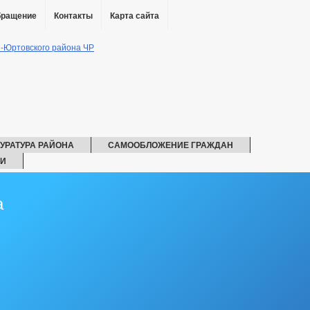
бращение
Контакты
Карта сайта
УРАТУРА РАЙОНА
САМООБЛОЖЕНИЕ ГРАЖДАН
ИИ
ЧС
а
 АТК
РАБОЧАЯ ГРУППА АНК
РАБОЧАЯ ГРУППА ДНВ
ЛИКТА ИНТЕРЕСОВ
СОСТАВ ПОСЕЛЕНИЯ
ГРАДОСТРОИТЕЛЬСТВО
ГЕН
ПРАВИЛА ЗЕМЛЕПОЛЬЗОВАНИЯ
ЛИЧЕСТВО СУБЪЕКТОВ МАЛОГО И СРЕДНЕГО ПРЕДПРИНИМАТЕЛЬСТВА