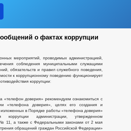
Т
ИНФОРМАЦИОННЫЕ МАТЕРИАЛЫ
ОБОРОТ ТОВАРОВ, РА
АКУПКА ТОВАРОВ, РАБОТ И УСЛУГ
ПОДВЕДОМСТВЕННЫЕ ОРГАН
ЕРОК
ЧЕНИИ
КАДРОВЫЙ РЕЗЕРВ
КОНТАКТНАЯ ИНФОРМАЦИЯ
КВАЛИФИКАЦИОННЫЕ ТРЕБОВАНИЯ
УСЛОВИЯ И РЕЗУЛЬТАТ
ТЯХ
ПОРЯДОК ПОСТУПЛЕНИЯ НА МУНИЦИПАЛЬНУЮ СЛУЖБУ
сообщений о фактах коррупции
И ФУНКЦИИ
ТЕКСТЫ ОФИЦИАЛЬНЫХ ВЫСТУПЛЕНИЙ И ЗАЯВЛЕН
УНКЦИИ
ДЕПУТАТЫ
СТРУКТУРА
ПОЛНОМОЧИЯ
ЕДАНИЯ
ионных мероприятий, проводимых администрацией,
ИНЫЕ АКТЫ В СФЕРЕ ПРОТИВОДЕЙСТВИЯ КОРРУПЦИИ
АНТИ
печения соблюдения муниципальными служащими
ЧЕСКИЕ МАТЕРИАЛЫ
ений, обязательств и правил служебного поведения,
мости к коррупционному поведению функционирует
Я О ДОХОДАХ, РАСХОДАХ, ОБ ИМУЩЕСТВЕ И ОБЯЗАТЕЛЬСТВАХ ИМУЩ
отиводействия коррупции:
 ПРОТИВОДЕЙСТВИЕМ КОРРУПЦИИ, ДЛЯ ЗАПОЛНЕНИЯ
ВАНИЙ К СЛУЖЕБНОМУ ПОВЕДЕНИЮ И УРЕГУЛИРОВАНИЮ КОНФЛИКТА 
О ФАКТАХ КОРРУПЦИИ
_
а «телефон доверия» рекомендуем ознакомиться с
ЕНИЯ
ПРОЕКТЫ К ОБСУЖДЕНИЮ
ПОРЯДОК ОБЖАЛОВАН
ии «телефона доверия», целях его создания и
ПРОЕКТЫ ПОСТАНОВЛЕНИЙ
РАСПОРЯЖЕНИЯ АДМИ
ложенных в Порядке работы «телефона доверия»
ЫЕ РЕГЛАМЕНТЫ
ПОСТАНОВЛЕНИЯ АДМИНИСТРАЦИИ
П
я коррупции администрации, утвержденном
 № 11, а также с Федеральными законами от 2 мая
отрения обращений граждан Российской Федерации»