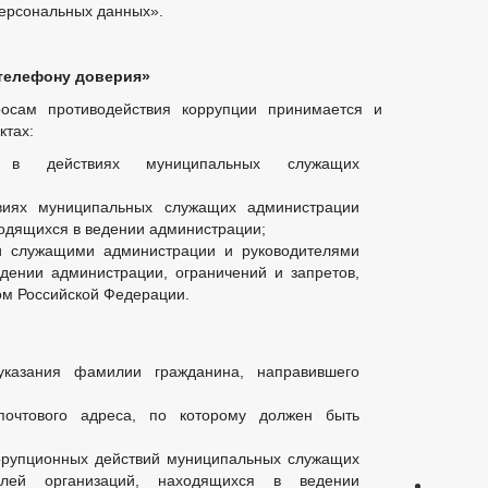
персональных данных».
БЮДЖЕТА
_
ЬНЫЕ УСЛУГИ
НОРМАТИВНО-ПРАВОВЫЕ АКТЫ
МУНИЦИПАЛЬНЫХ УСЛУГ
_
телефону доверия»
Е
ИНТЕРНЕТ ПРИЕМНАЯ
ГРАФИК ПРИЕМА ГРАЖДАН
осам противодействия коррупции принимается и
Й ГРАЖДАН
ФОРМА ОБРАЩЕНИЙ И ЗАЯВЛЕНИЙ
ПОРЯДО
ктах:
ОТРЕНИЯ ОБРАЩЕНИЙ
й в действиях муниципальных служащих
виях муниципальных служащих администрации
ходящихся в ведении администрации;
 служащими администрации и руководителями
дении администрации, ограничений и запретов,
ом Российской Федерации.
казания фамилии гражданина, направившего
очтового адреса, по которому должен быть
ррупционных действий муниципальных служащих
елей организаций, находящихся в ведении