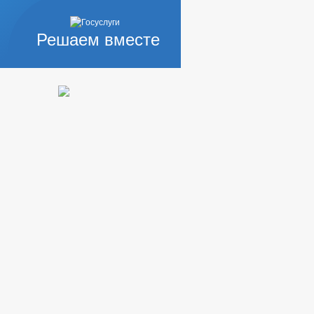
БОТ И УСЛУГ
ИЗАЦИИ
Решаем вместе
Ы КОНКУРСОВ
ИЙ
_
КОРРУПЦИОННАЯ ЭКСПЕРТИЗА
ЕСТВЕННОГО ХАРАКТЕРА
ИНТЕРЕСОВ
ИЯ НПА
НИСТРАЦИИ
УБЛИЧНЫЕ СЛУШАНИЯ