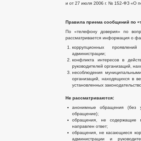
и от 27 июля 2006 г. № 152-ФЗ «О 
БЮДЖЕТ
ОТЧЕТ ОБ ИСПОЛНЕНИИ 
МУНИЦИПАЛ
МУНИЦИПАЛЬНЫЕ УСЛУГИ
СТАНДАРТЫ 
Правила приема сообщений по «
ОБРАЩЕНИЕ К ГЛАВ
По «телефону доверия» по вопр
ПРИЕМ ГРАЖДАН
ОБЗОРЫ ОБРАЩЕНИ
рассматривается информация о фа
РЕГЛАМЕНТ РАССМ
коррупционных проявлени
администрации;
конфликта интересов в дейст
руководителей организаций, на
несоблюдения муниципальными
организаций, находящихся в ве
установленных законодательств
Не рассматриваются:
анонимные обращения (без у
обращение);
обращения, не содержащие п
направлен ответ;
обращения, не касающиеся ко
администрации и руководит