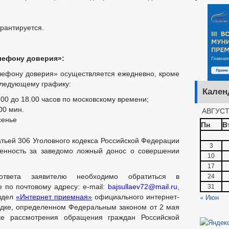
рантируется.
лефону доверия»:
лефону доверия» осуществляется ежедневно, кроме
следующему графику:
Кален
.00 до 18.00 часов по московскому времени;
.00 мин.
АВГУСТ
сенье
Пн
В
татьей 306 Уголовного кодекса Российской Федерации
3
венность за заведомо ложный донос о совершении
10
17
ответа заявителю необходимо обратиться в
24
 по почтовому адресу: e-mail:
bajsullaev72@mail.ru
,
31
« Июн
аздел
«Интернет приемная»
официального интернет-
дке, определенном Федеральным законом от 2 мая
 рассмотрения обращения граждан Российской