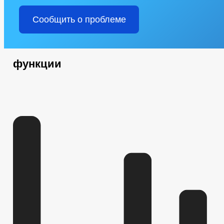
ЧИСЛО ЗАМЕЩЕННЫХ РАБОЧИХ МЕСТ
ИНФОРМАЦИОННЫЕ
СТАТИСТИЧЕСКИЕ ДАННЫЕ
ЗАКУПКА ТОВАРОВ, РАБОТ И У
Сообщить о проблеме
ИНФОРМАЦИЯ О РЕЗУЛЬТАТАХ ПРОВЕРОК
ИНФОРМАЦИЯ О КАДРОВОМ ОБЕСПЕЧЕНИИ
КАДРОВЫЙ РЕ
НОРМАТИВНО-ПРАВОВЫЕ АКТЫ
КВАЛИФИКАЦИОННЫЕ ТР
СВЕДЕНИЯ О ВАКАНТНЫХ ДОЛЖНОСТЯХ
ПОРЯДОК ПОСТУ
функции
СТРУКТУРА, ПОЛНОМОЧИЯ, ЗАДАЧИ И ФУНКЦИИ
ТЕКСТЫ О
ЗАДАЧИ
ФУНКЦИИ
ДЕПУТАТЫ
СОВЕТ ДЕПУТАТОВ
ПРОТОКОЛЫ ЗАСЕДАНИЯ
НПА
ИНЫЕ АКТЫ В СФЕРЕ ПР
ПРОТИВОДЕЙСТВИЕ КОРРУПЦИИ
МЕТОДИЧЕСКИЕ МАТЕРИАЛЫ
СВЕДЕНИЯ О ДОХОДАХ, РАСХОДАХ, 
ФОРМЫ ДОКУМЕНТОВ, СВЯЗАННЫХ С ПРОТИВОДЕЙСТВИЕМ КОРР
КОМИССИЯ ПО СОБЛЮДЕНИЮ ТРЕБОВАНИЙ К СЛУЖЕБНОМУ ПОВЕ
ОБРАТНАЯ СВЯЗЬ ДЛЯ СООБЩЕНИЙ О ФАКТАХ КОРРУПЦИИ
УСТАВ
РЕШЕНИЯ
ПРОЕКТЫ К ОБ
ПРАВОВЫЕ АКТЫ
ПРОЕКТЫ ПОСТ
АДМИНИСТРАТИВНЫЕ РЕГЛАМЕНТЫ
ПОС
ФЕДЕРАЛЬНЫЕ ЗАКОНЫ
БЮДЖЕТ ПО ГОДАМ