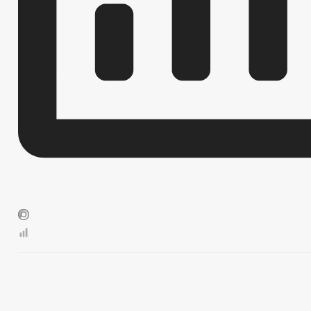
БЮДЖЕТ
ОТЧЕТ ОБ ИСПОЛНЕНИИ БЮДЖЕТА
_
МУНИЦИПАЛЬНЫЕ УСЛУГИ
НОРМА
МУНИЦИПАЛЬНЫЕ УСЛУГИ
СТАНДАРТЫ МУНИЦИПАЛЬНЫХ УСЛУГ
ОБРАЩЕНИЕ К ГЛАВЕ
ИНТЕРНЕТ ПРИЕМН
ПРИЕМ ГРАЖДАН
ОБЗОРЫ ОБРАЩЕНИЙ ГРАЖДАН
ФОРМА О
РЕГЛАМЕНТ РАССМОТРЕНИЯ ОБРАЩЕНИЙ