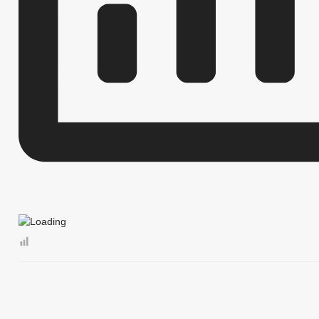
БЮДЖЕТ
ОТЧЕТ ОБ ИСПОЛНЕНИИ БЮДЖЕТА
_
МУНИЦИПАЛЬНЫЕ УСЛУГИ
НОРМА
МУНИЦИПАЛЬНЫЕ УСЛУГИ
СТАНДАРТЫ МУНИЦИПАЛЬНЫХ УСЛУГ
ОБРАЩЕНИЕ К ГЛАВЕ
ИНТЕРНЕТ ПРИЕМН
ПРИЕМ ГРАЖДАН
ОБЗОРЫ ОБРАЩЕНИЙ ГРАЖДАН
ФОРМА О
РЕГЛАМЕНТ РАССМОТРЕНИЯ ОБРАЩЕНИЙ