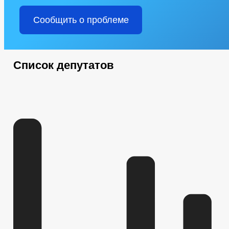
ЧИСЛО ЗАМЕЩЕННЫХ РАБОЧИХ МЕСТ
ИНФОРМАЦИОННЫЕ
СТАТИСТИЧЕСКИЕ ДАННЫЕ
ЗАКУПКА ТОВАРОВ, РАБОТ И У
Сообщить о проблеме
ИНФОРМАЦИЯ О РЕЗУЛЬТАТАХ ПРОВЕРОК
ИНФОРМАЦИЯ О КАДРОВОМ ОБЕСПЕЧЕНИИ
КАДРОВЫЙ РЕ
НОРМАТИВНО-ПРАВОВЫЕ АКТЫ
КВАЛИФИКАЦИОННЫЕ ТР
СВЕДЕНИЯ О ВАКАНТНЫХ ДОЛЖНОСТЯХ
ПОРЯДОК ПОСТУ
Список депутатов
СТРУКТУРА, ПОЛНОМОЧИЯ, ЗАДАЧИ И ФУНКЦИИ
ТЕКСТЫ О
ЗАДАЧИ
ФУНКЦИИ
ДЕПУТАТЫ
СОВЕТ ДЕПУТАТОВ
ПРОТОКОЛЫ ЗАСЕДАНИЯ
НПА
ИНЫЕ АКТЫ В СФЕРЕ ПР
ПРОТИВОДЕЙСТВИЕ КОРРУПЦИИ
МЕТОДИЧЕСКИЕ МАТЕРИАЛЫ
СВЕДЕНИЯ О ДОХОДАХ, РАСХОДАХ, 
ФОРМЫ ДОКУМЕНТОВ, СВЯЗАННЫХ С ПРОТИВОДЕЙСТВИЕМ КОРР
КОМИССИЯ ПО СОБЛЮДЕНИЮ ТРЕБОВАНИЙ К СЛУЖЕБНОМУ ПОВЕ
ОБРАТНАЯ СВЯЗЬ ДЛЯ СООБЩЕНИЙ О ФАКТАХ КОРРУПЦИИ
УСТАВ
РЕШЕНИЯ
ПРОЕКТЫ К ОБ
ПРАВОВЫЕ АКТЫ
ПРОЕКТЫ ПОСТ
АДМИНИСТРАТИВНЫЕ РЕГЛАМЕНТЫ
ПОС
ФЕДЕРАЛЬНЫЕ ЗАКОНЫ
БЮДЖЕТ ПО ГОДАМ