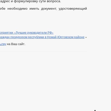
 адрес и формулировку сути вопроса.
ебе необходимо иметь документ, удостоверяющий
роприятии «Лучшие руководители РФ»
раждан прокурором республики в Ножай-Юртовском районе
»
ылку
на Ваш сайт.