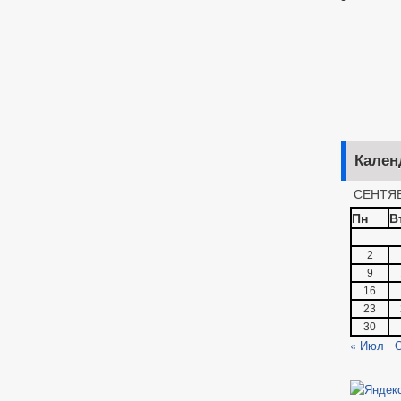
Кален
СЕНТЯБ
Пн
В
2
9
16
23
30
« Июл
О