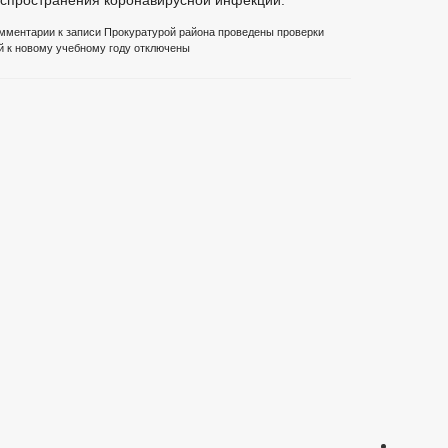
распространения коронавирусной инфекции.
мментарии
к записи Прокуратурой района проведены проверки
 к новому учебному году
отключены