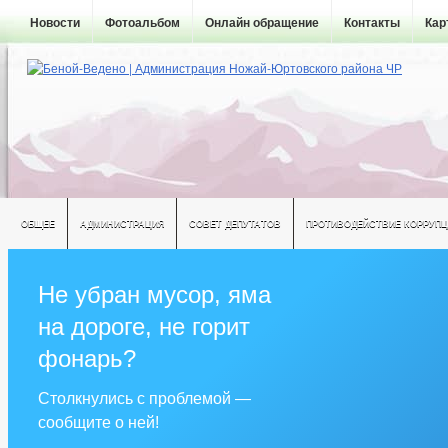
Новости
Фотоальбом
Онлайн обращение
Контакты
Кар
ОБЩЕЕ
АДМИНИСТРАЦИЯ
СОВЕТ ДЕПУТАТОВ
ПРОТИВОДЕЙСТВИЕ КОРРУПЦ
Не убран мусор, яма
на дороге, не горит
фонарь?
Столкнулись с проблемой —
сообщите о ней!