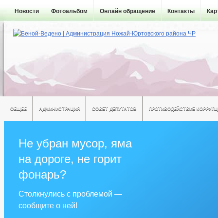
Новости
Фотоальбом
Онлайн обращение
Контакты
Кар
ОБЩЕЕ
АДМИНИСТРАЦИЯ
СОВЕТ ДЕПУТАТОВ
ПРОТИВОДЕЙСТВИЕ КОРРУПЦ
Не убран мусор, яма
на дороге, не горит
фонарь?
Столкнулись с проблемой —
сообщите о ней!