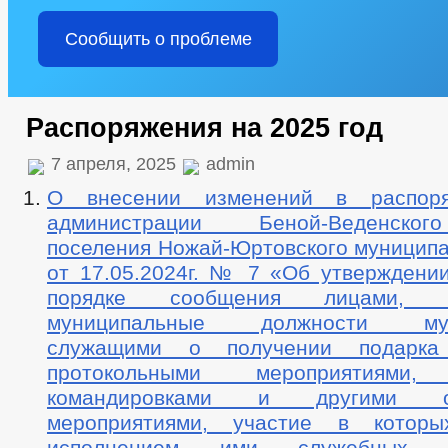
Сообщить о проблеме
Распоряжения на 2025 год
7 апреля, 2025
admin
О внесении изменений в распор
администрации Беной-Веденског
поселения Ножай-Юртовского муниципа
от 17.05.2024г. № 7 «Об утверждени
порядке сообщения лицами, з
муниципальные должности мун
служащими о получении подарк
протокольными мероприятиями,
командировками и другими оф
мероприятиями, участие в котор
исполнением ими служебных (д