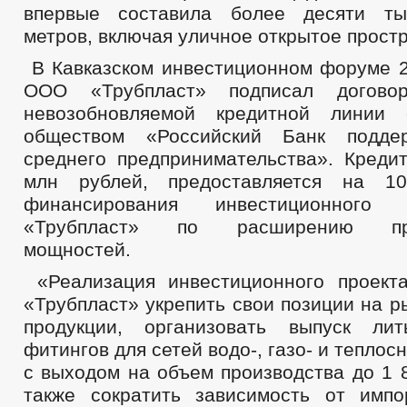
впервые составила более десяти ты
Административные регламенты
Постановления администрации
метров, включая уличное открытое прост
Публичные слушания
Федеральные законы
В Кавказском инвестиционном форуме 2
Бюджет
ООО «Трубпласт» подписал догово
Бюджет по годам
невозобновляемой кредитной линии
Отчет об исполнении бюджета
_
обществом «Российский Банк подде
Муниципальные услуги
среднего предпринимательства». Креди
Муниципальные услуги
Нормативно-правовые акты
млн рублей, предоставляется на 1
Стандарты муниципальных услуг
финансирования инвестиционног
_
«Трубпласт» по расширению про
Прием граждан
Обращение к главе
мощностей.
Интернет приемная
График приема граждан
«Реализация инвестиционного проек
Анализ обращений граждан
«Трубпласт» укрепить свои позиции на 
Обзоры обращений граждан
продукции, организовать выпуск ли
Форма обращений и заявлений
Порядок рассмотрения обращений
фитингов для сетей водо-, газо- и тепло
Регламент рассмотрения обращений
с выходом на объем производства до 1 8
также сократить зависимость от имп