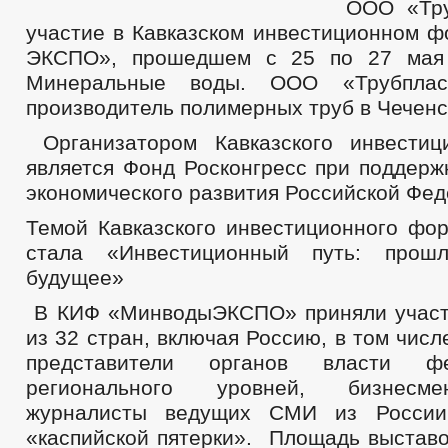
ООО «Тру
_
участие в Кавказском инвестиционном 
Совет депутатов
Задачи
ЭКСПО», прошедшем с 25 по 27 мая 
Функции
Минеральные воды. ООО «Трубпла
Депутаты
Структура
производитель полимерных труб в Чеченс
Полномочия
Протоколы заседания
Организатором Кавказского инвести
Противодействие коррупции
является Фонд Росконгресс при поддерж
НПА
экономического развития Российской Фед
Иные акты в сфере противодействия коррупции
Антикоррупционная экспертиза
Темой Кавказского инвестиционного фор
Методические материалы
Сведения о доходах, расходах, об имуществе и обязательствах имущ
стала «Инвестиционный путь: прошл
Формы документов, связанных с противодействием коррупции, для з
будущее»
Комиссия по соблюдению требований к служебному поведению и уре
Обратная связь для сообщений о фактах коррупции
В КИФ «МинводыЭКСПО» приняли участ
_
из 32 стран, включая Россию, в том числ
Правовые акты
Устав
представители органов власти ф
Решения
регионального уровней, бизнесме
Проекты к обсуждению
Проекты Постановлений
журналисты ведущих СМИ из России
Порядок обжалования НПА
«каспийской пятерки».
Площадь выставо
Распоряжения администрации